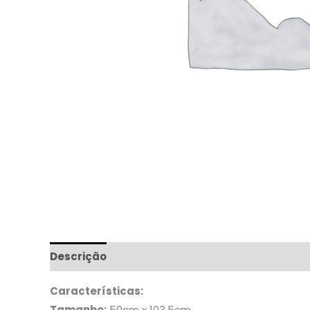
Descrição
Características:
Tamanho:
50cm x 103,5cm