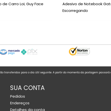
o de Carro LoL Guy Face
Adesivo de Notebook Gat
Escorregando
o transferidas para o dia útil seguinte. A partir do momento da postagem passará
SUA CONTA
Pedidos
Endereços
Detalhes da conta