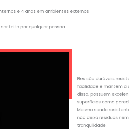
internos e 4 anos em ambientes externos
ser feito por qualquer pessoa
Eles são duráveis, resi
facilidade e mantêm a 
disso, possuem excelen
superfícies como parede
Mesmo sendo resistente
não deixa resíduos nem 
tranquilidade.