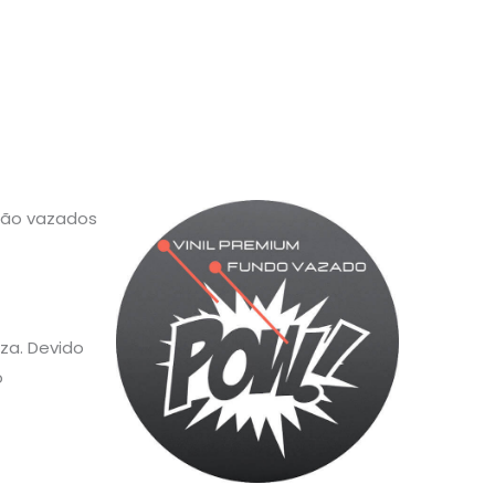
 são vazados
za. Devido
o