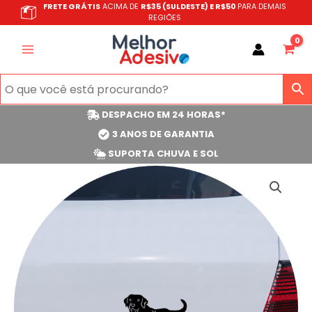
Ir
FRETE GRÁTIS
ACIMA DE
R$35 (SULDESTE) E R$50
PARA DEMAIS
REGIÕES
para
o
conteúdo
DESPACHO EM 24 HORAS*
3 ANOS DE GARANTIA
SUPORTA CHUVA E SOL