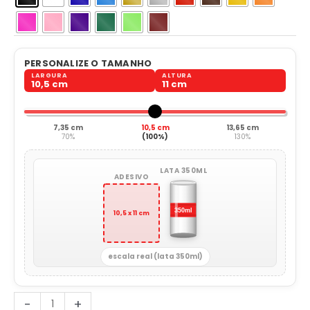
PERSONALIZE O TAMANHO
LARGURA
ALTURA
10,5 cm
11 cm
7,35 cm
10,5 cm
13,65 cm
70%
(100%)
130%
LATA 350ML
ADESIVO
10,5 x 11 cm
escala real (lata 350ml)
Cachorro
-
+