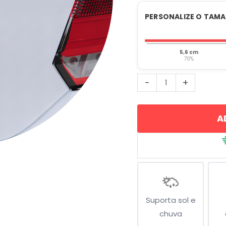
PERSONALIZE O TAM
5,6 cm
70%
Mulher
-
+
Jogadora
de
A
Tênis
quantidade
Suporta sol e
chuva