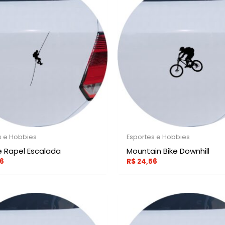
s e Hobbies
Esportes e Hobbies
e Rapel Escalada
Mountain Bike Downhill
6
R$
24,56