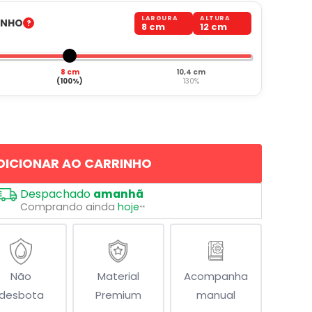
LARGURA
ALTURA
ANHO
8 cm
12 cm
8 cm
10,4 cm
(100%)
130%
DICIONAR AO CARRINHO
Despachado
amanhã
Comprando ainda
hoje
**
Não
Material
Acompanha
desbota
Premium
manual