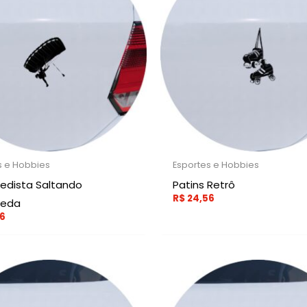
s e Hobbies
Esportes e Hobbies
edista Saltando
Patins Retrô
R$
24,56
ueda
6