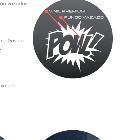
 são vazados
za. Devido
o
sivo em