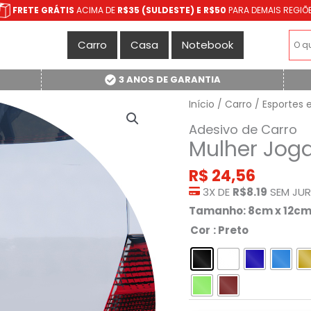
FRETE GRÁTIS
ACIMA DE
R$35 (SULDESTE) E R$50
PARA DEMAIS REGIÕ
Carro
Casa
Notebook
3 ANOS DE GARANTIA
Início
/
Carro
/
Esportes 
Adesivo de Carro
Mulher Joga
R$
24,56
3X DE
R$8.19
SEM JU
Tamanho: 8cm x 12c
Cor
: Preto