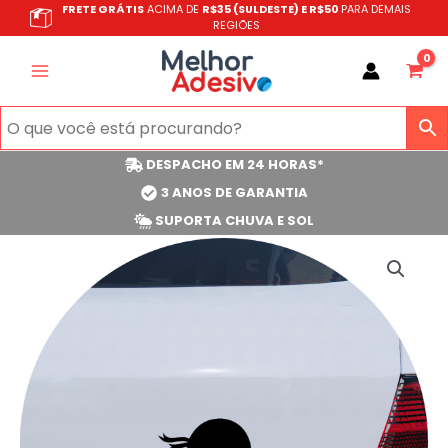
Ir
FRETE GRÁTIS
ACIMA DE
R$35 (SULDESTE) E R$50
PARA DEMAIS
REGIÕES
para
o
conteúdo
DESPACHO EM 24 HORAS*
3 ANOS DE GARANTIA
SUPORTA CHUVA E SOL