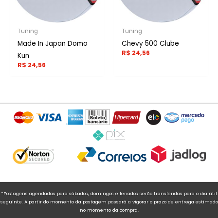
Tuning
Tuning
Made In Japan Domo
Chevy 500 Clube
R$
24,56
Kun
R$
24,56
*Postagens agendadas para sábados, domingos e feriados serão transferidas para o dia útil
seguinte. A partir do momento da postagem passará a vigorar o prazo de entrega estimado
no momento da compra.