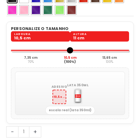
PERSONALIZE O TAMANHO
LARGURA
ALTURA
10,5 cm
11 cm
7,35 cm
10,5 cm
13,65 cm
70%
(100%)
130%
LATA 350ML
ADESIVO
10,5 x 11 cm
escala real (lata 350ml)
JDM
-
+
Ninja