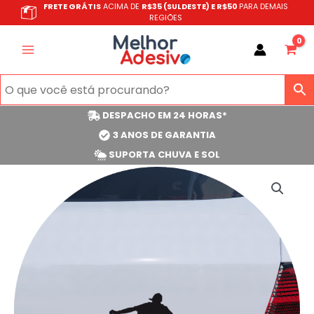
Ir
FRETE GRÁTIS
ACIMA DE
R$35 (SULDESTE) E R$50
PARA DEMAIS
REGIÕES
para
o
conteúdo
DESPACHO EM 24 HORAS*
3 ANOS DE GARANTIA
SUPORTA CHUVA E SOL