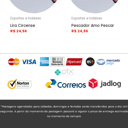
Esportes e Hobbies
Esportes e Hobbies
Lira Circense
Pescador Amo Pescar
R$
24,56
R$
24,56
*Postagens agendadas para sábados, domingos e feriados serão transferidas para o dia útil
seguinte. A partir do momento da postagem passará a vigorar o prazo de entrega estimado
no momento da compra.