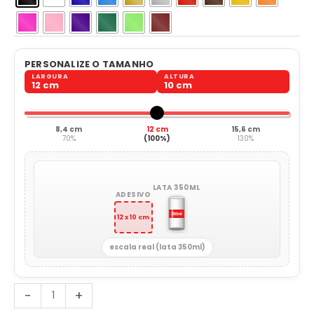
PERSONALIZE O TAMANHO
LARGURA
ALTURA
12 cm
10 cm
8,4 cm
12 cm
15,6 cm
70%
(100%)
130%
LATA 350ML
ADESIVO
12 x 10 cm
escala real (lata 350ml)
Skatista
-
+
Esporte