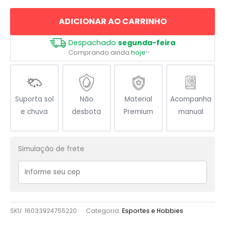
no
ADICIONAR AO CARRINHO
Skate
quantidade
Despachado
segunda-feira
Comprando ainda
hoje
**
Suporta sol
Não
Material
Acompanha
e chuva
desbota
Premium
manual
Simulação de frete
SKU:
16033924755220
Categoria:
Esportes e Hobbies