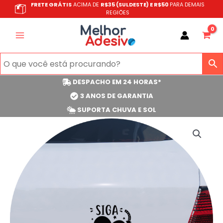
Ir
FRETE GRÁTIS
ACIMA DE
R$35 (SULDESTE) E R$50
PARA DEMAIS
REGIÕES
para
o
conteúdo
DESPACHO EM 24 HORAS*
3 ANOS DE GARANTIA
SUPORTA CHUVA E SOL