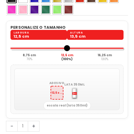
PERSONALIZE O TAMANHO
LARGURA
ALTURA
12,5 cm
13,5 cm
8,75 cm
12,5 cm
16,25 cm
70%
(100%)
130%
ADESIVO
LATA 350ML
12,5 x 13,5 cm
escala real (lata 350ml)
Frase
-
+
Siga