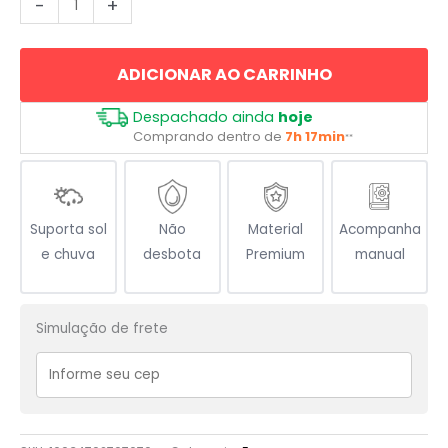
-
+
nunca
tentar
ADICIONAR AO CARRINHO
nunca
vai
Despachado ainda
hoje
saber
Comprando dentro de
7h 17min
**
quantidade
Suporta sol
Não
Material
Acompanha
e chuva
desbota
Premium
manual
Simulação de frete