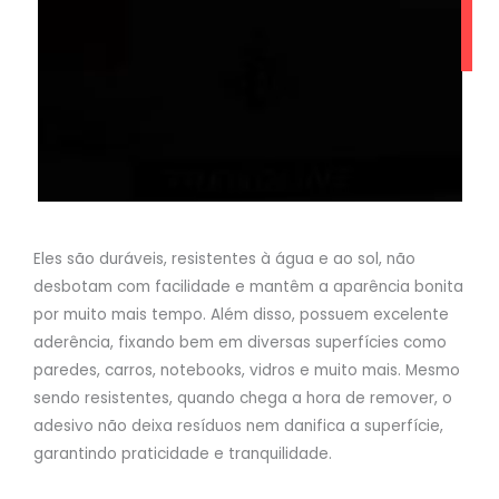
Eles são duráveis, resistentes à água e ao sol, não
desbotam com facilidade e mantêm a aparência bonita
por muito mais tempo. Além disso, possuem excelente
aderência, fixando bem em diversas superfícies como
paredes, carros, notebooks, vidros e muito mais. Mesmo
sendo resistentes, quando chega a hora de remover, o
adesivo não deixa resíduos nem danifica a superfície,
garantindo praticidade e tranquilidade.