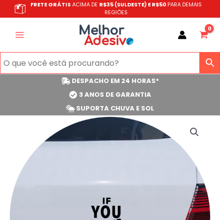
Ir
FRETE GRÁTIS
ACIMA DE
R$35 (SULDESTE) E R$50
PARA DEMAIS
REGIÕES
para
o
conteúdo
DESPACHO EM 24 HORAS*
3 ANOS DE GARANTIA
SUPORTA CHUVA E SOL