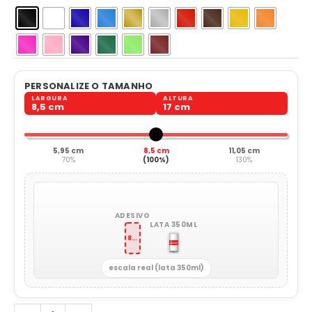
PERSONALIZE O TAMANHO
LARGURA
ALTURA
8,5 cm
17 cm
5,95 cm
8,5 cm
11,05 cm
70%
(100%)
130%
ADESIVO
LATA 350ML
8,5 x 17 cm
escala real (lata 350ml)
Se