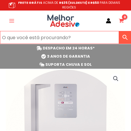
Ir
FRETE GRÁTIS
ACIMA DE
R$35 (SULDESTE) E R$50
PARA DEMAIS
REGIÕES
para
o
conteúdo
DESPACHO EM 24 HORAS*
3 ANOS DE GARANTIA
SUPORTA CHUVA E SOL