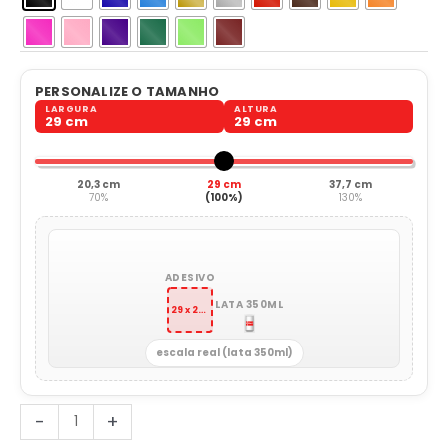
PERSONALIZE O TAMANHO
LARGURA
ALTURA
29 cm
29 cm
20,3 cm
29 cm
37,7 cm
70%
(100%)
130%
ADESIVO
LATA 350ML
29 x 29 cm
escala real (lata 350ml)
I
-
+
Love