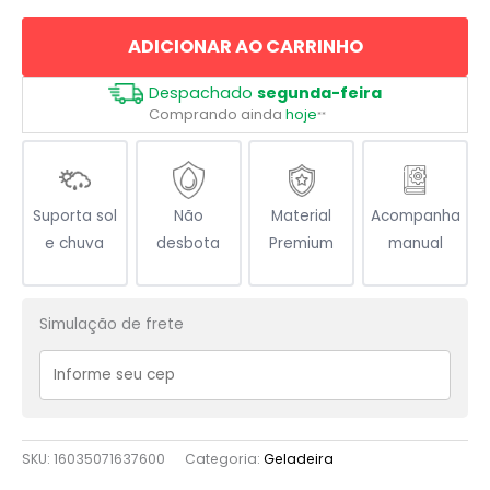
80s
ADICIONAR AO CARRINHO
Eu
Amo
Despachado
segunda-feira
Anos
Comprando ainda
hoje
**
80
quantidade
Suporta sol
Não
Material
Acompanha
e chuva
desbota
Premium
manual
Simulação de frete
SKU:
16035071637600
Categoria:
Geladeira