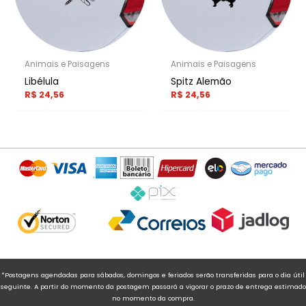
Animais e Paisagens
Animais e Paisagens
Libélula
Spitz Alemão
R$
24,56
R$
24,56
*Postagens agendadas para sábados, domingos e feriados serão transferidas para o dia útil
seguinte. A partir do momento da postagem passará a vigorar o prazo de entrega estimado
no momento da compra.