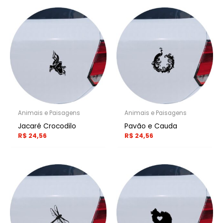
Animais e Paisagens
Animais e Paisagens
Jacaré Crocodilo
Pavão e Cauda
R$
24,56
R$
24,56