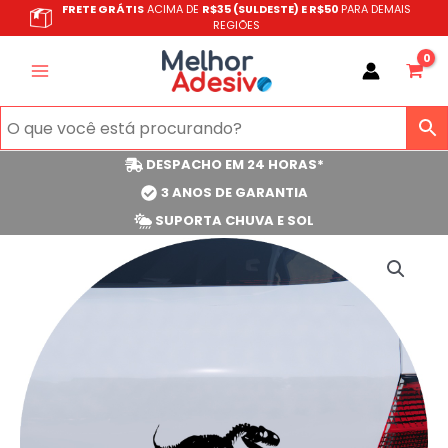
Ir
FRETE GRÁTIS
ACIMA DE
R$35 (SULDESTE) E R$50
PARA DEMAIS
REGIÕES
para
o
conteúdo
DESPACHO EM 24 HORAS*
3 ANOS DE GARANTIA
SUPORTA CHUVA E SOL