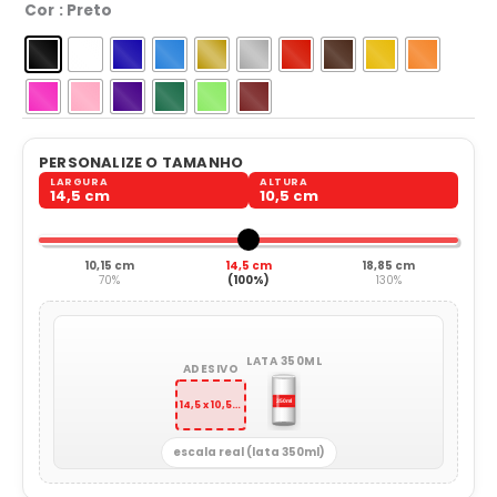
Cor
: Preto
PERSONALIZE O TAMANHO
LARGURA
ALTURA
14,5 cm
10,5 cm
10,15 cm
14,5 cm
18,85 cm
70%
(100%)
130%
LATA 350ML
ADESIVO
14,5 x 10,5 cm
escala real (lata 350ml)