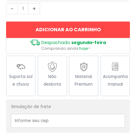
Jurassic
-
+
Park
-
ADICIONAR AO CARRINHO
Tiranossauro
T-
Despachado
segunda-feira
Rex
Comprando ainda
hoje
**
quantidade
Suporta sol
Não
Material
Acompanha
e chuva
desbota
Premium
manual
Simulação de frete