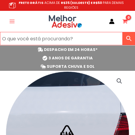
Ir
FRETE GRÁTIS
ACIMA DE
R$35 (SULDESTE) E R$50
PARA DEMAIS
REGIÕES
para
o
conteúdo
DESPACHO EM 24 HORAS*
3 ANOS DE GARANTIA
SUPORTA CHUVA E SOL