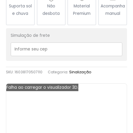
Suporta sol
Não
Material
Acompanha
e chuva
desbota
Premium
manual
Simulação de frete
SKU:
16038170507110
Categoria:
Sinalização
Falha ao carregar o visualizador 3D.