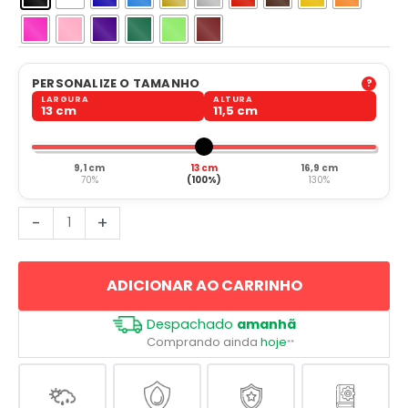
PERSONALIZE O TAMANHO
LARGURA
ALTURA
13 cm
11,5 cm
9,1 cm
13 cm
16,9 cm
70%
(100%)
130%
Não
-
+
Faço
Carreto!
ADICIONAR AO CARRINHO
quantidade
Despachado
amanhã
Comprando ainda
hoje
**