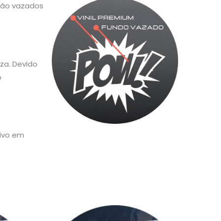
 são vazados
za. Devido
o
sivo em