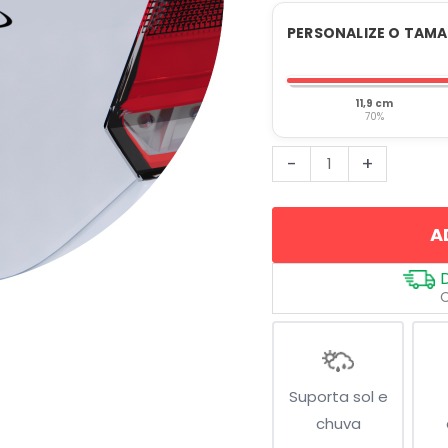
PERSONALIZE O TAM
11,9 cm
70%
Kart
-
+
Racing
quantidade
A
Suporta sol e
chuva