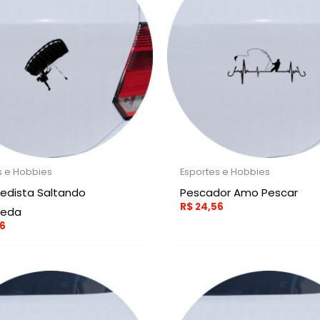
s e Hobbies
Esportes e Hobbies
edista Saltando
Pescador Amo Pescar
R$
24,56
ueda
6