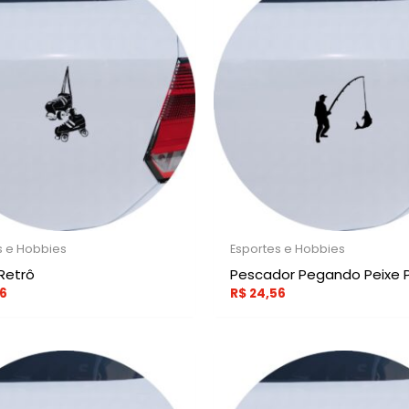
s e Hobbies
Esportes e Hobbies
 Retrô
Pescador Pegando Peixe 
6
R$
24,56