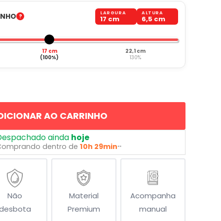
LARGURA
ALTURA
ANHO
17 cm
6,5 cm
17 cm
22,1 cm
(100%)
130%
DICIONAR AO CARRINHO
Despachado ainda
hoje
Comprando dentro de
10h 29min
**
Não
Material
Acompanha
desbota
Premium
manual