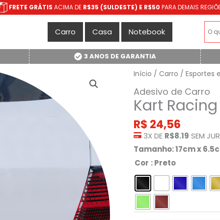
FRETE GRÁTIS
ACIMA DE
R$35 (SULDESTE) E R$50
PARA DEMAIS REGIÕ
Carro
Casa
Notebook
3 ANOS DE GARANTIA
Início
/
Carro
/
Esportes 
Adesivo de Carro
Kart Racing
R$
24,56
3X DE
R$8.19
SEM JU
Tamanho: 17cm x 6.5
Cor
: Preto