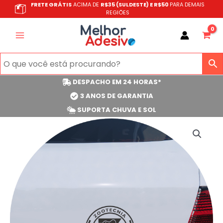
Ir
FRETE GRÁTIS
ACIMA DE
R$35 (SULDESTE) E R$50
PARA DEMAIS
REGIÕES
para
o
conteúdo
DESPACHO EM 24 HORAS*
3 ANOS DE GARANTIA
SUPORTA CHUVA E SOL