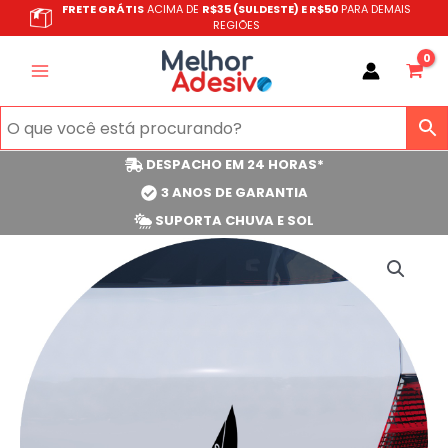
Ir
FRETE GRÁTIS
ACIMA DE
R$35 (SULDESTE) E R$50
PARA DEMAIS
REGIÕES
para
o
conteúdo
DESPACHO EM 24 HORAS*
3 ANOS DE GARANTIA
SUPORTA CHUVA E SOL