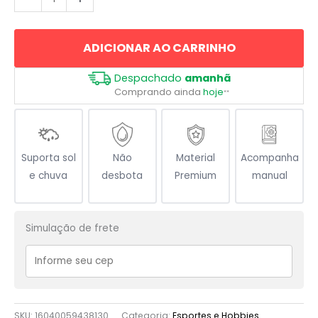
quantidade
ADICIONAR AO CARRINHO
Despachado
amanhã
Comprando ainda
hoje
**
Suporta sol
Não
Material
Acompanha
e chuva
desbota
Premium
manual
Simulação de frete
SKU:
16040059438130
Categoria:
Esportes e Hobbies