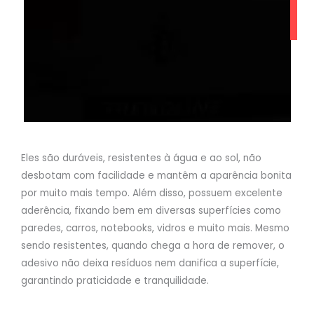
Eles são duráveis, resistentes à água e ao sol, não
desbotam com facilidade e mantêm a aparência bonita
por muito mais tempo. Além disso, possuem excelente
aderência, fixando bem em diversas superfícies como
paredes, carros, notebooks, vidros e muito mais. Mesmo
sendo resistentes, quando chega a hora de remover, o
adesivo não deixa resíduos nem danifica a superfície,
garantindo praticidade e tranquilidade.