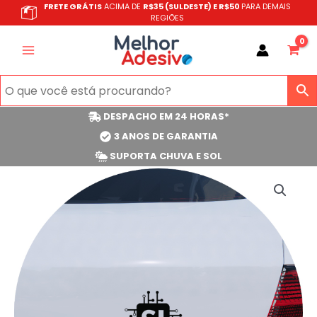
Ir
FRETE GRÁTIS
ACIMA DE
R$35 (SULDESTE) E R$50
PARA DEMAIS
REGIÕES
para
o
conteúdo
DESPACHO EM 24 HORAS*
3 ANOS DE GARANTIA
SUPORTA CHUVA E SOL