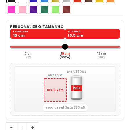
PERSONALIZE O TAMANHO
LARGURA
ALTURA
10 cm
10,5 cm
7 cm
10 cm
13 cm
70%
(100%)
130%
LATA 350ML
ADESIVO
10 x 10,5 cm
escala real (lata 350ml)
Sistemas
-
+