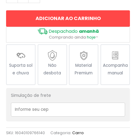
de
Informação
ADICIONAR AO CARRINHO
SI
quantidade
Despachado
amanhã
Comprando ainda
hoje
**
Suporta sol
Não
Material
Acompanha
e chuva
desbota
Premium
manual
Simulação de frete
SKU:
16040109766140
Categoria:
Carro