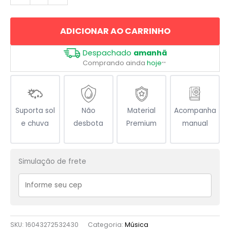
Disco
e
ADICIONAR AO CARRINHO
Microfone
quantidade
Despachado
amanhã
Comprando ainda
hoje
**
Suporta sol
Não
Material
Acompanha
e chuva
desbota
Premium
manual
Simulação de frete
SKU:
16043272532430
Categoria:
Música