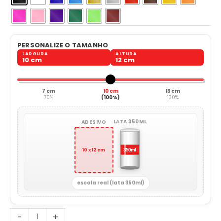
PERSONALIZE O TAMANHO
LARGURA
ALTURA
10 cm
12 cm
7 cm
10 cm
13 cm
70%
(100%)
130%
LATA 350ML
ADESIVO
10 x 12 cm
escala real (lata 350ml)
Música
-
+