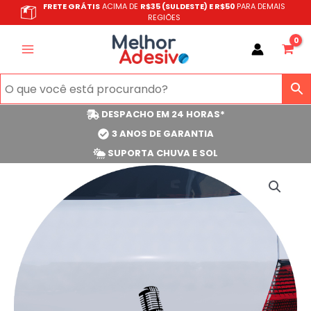
Ir
FRETE GRÁTIS
ACIMA DE
R$35 (SULDESTE) E R$50
PARA DEMAIS
REGIÕES
para
o
conteúdo
DESPACHO EM 24 HORAS*
3 ANOS DE GARANTIA
SUPORTA CHUVA E SOL