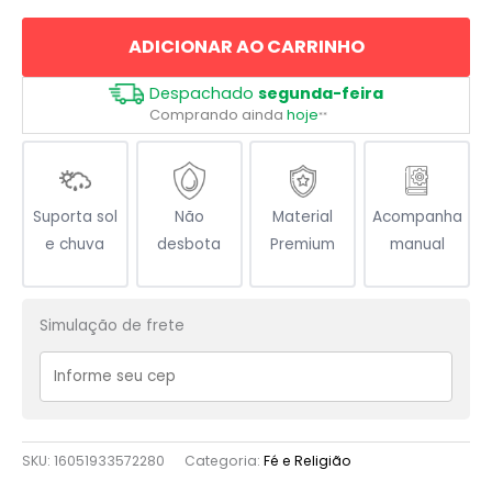
Flor
ADICIONAR AO CARRINHO
de
Lotus
Despachado
segunda-feira
quantidade
Comprando ainda
hoje
**
Suporta sol
Não
Material
Acompanha
e chuva
desbota
Premium
manual
Simulação de frete
SKU:
16051933572280
Categoria:
Fé e Religião