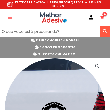
Ir
FRETE GRÁTIS
ACIMA DE
R$35 (SULDESTE) E R$50
PARA DEMAIS
REGIÕES
para
o
conteúdo
DESPACHO EM 24 HORAS*
3 ANOS DE GARANTIA
SUPORTA CHUVA E SOL