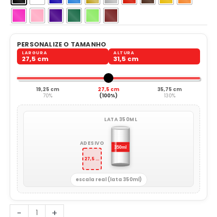
PERSONALIZE O TAMANHO
LARGURA
ALTURA
27,5 cm
31,5 cm
19,25 cm
27,5 cm
35,75 cm
70%
(100%)
130%
LATA 350ML
ADESIVO
27,5 x 31,5 cm
escala real (lata 350ml)
Capacete
-
+