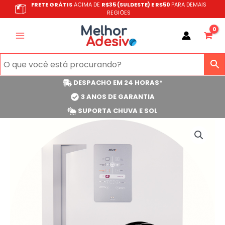
Ir
FRETE GRÁTIS
ACIMA DE
R$35 (SULDESTE) E R$50
PARA DEMAIS
REGIÕES
para
o
conteúdo
DESPACHO EM 24 HORAS*
3 ANOS DE GARANTIA
SUPORTA CHUVA E SOL