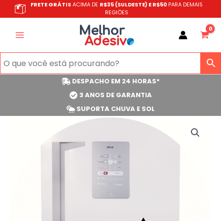
Ir
FRETE GRÁTIS
ACIMA DE
R$35 (SULDESTE) E R$50
PARA DEMAIS
REGIÕES
para
o
conteúdo
DESPACHO EM 24 HORAS*
3 ANOS DE GARANTIA
SUPORTA CHUVA E SOL