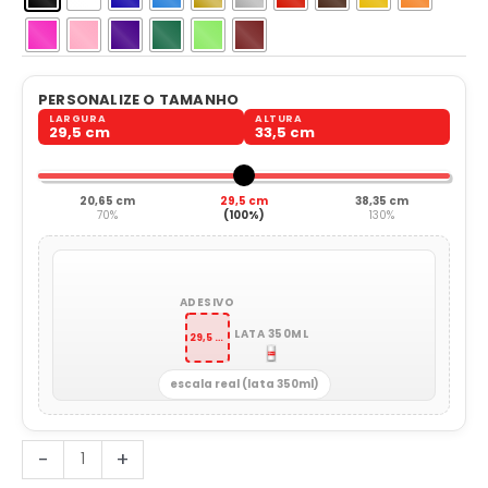
PERSONALIZE O TAMANHO
LARGURA
ALTURA
29,5 cm
33,5 cm
20,65 cm
29,5 cm
38,35 cm
70%
(100%)
130%
ADESIVO
LATA 350ML
29,5 x 33,5 cm
escala real (lata 350ml)
Estrela
-
+
de