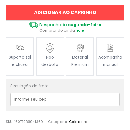
Davi
ADICIONAR AO CARRINHO
quantidade
Despachado
segunda-feira
Comprando ainda
hoje
**
Suporta sol
Não
Material
Acompanha
e chuva
desbota
Premium
manual
Simulação de frete
SKU:
16071086941360
Categoria:
Geladeira