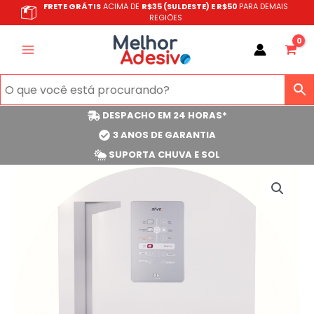
Ir
FRETE GRÁTIS
ACIMA DE
R$35 (SULDESTE) E R$50
PARA DEMAIS
REGIÕES
para
o
conteúdo
DESPACHO EM 24 HORAS*
3 ANOS DE GARANTIA
SUPORTA CHUVA E SOL