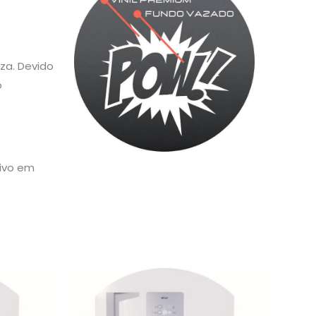
za. Devido
o
sivo em