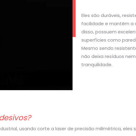
Eles são duráveis, resi
facilidade e mantêm a 
disso, possuem excelen
superfícies como parede
Mesmo sendo resistente
não deixa resíduos nem 
tranquilidade.
desivos?
strial, usando corte a laser de precisão milimétrica, eles