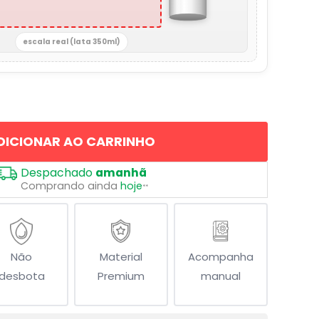
escala real (lata 350ml)
DICIONAR AO CARRINHO
Despachado
amanhã
Comprando ainda
hoje
**
Não
Material
Acompanha
desbota
Premium
manual