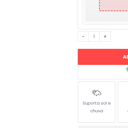
Máscara
-
+
de
Gás
A
quantidade
Suporta sol e
chuva