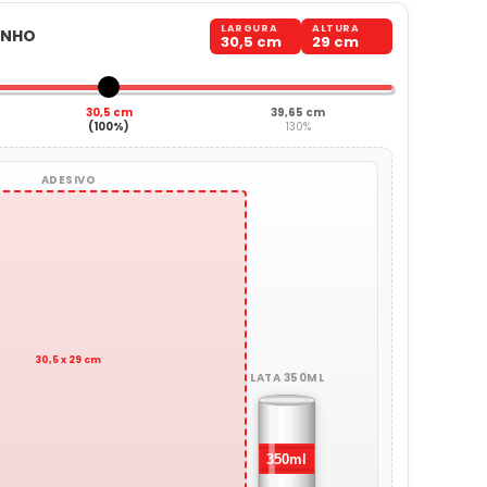
LARGURA
ALTURA
ANHO
30,5 cm
29 cm
30,5 cm
39,65 cm
(100%)
130%
ADESIVO
30,5 x 29 cm
LATA 350ML