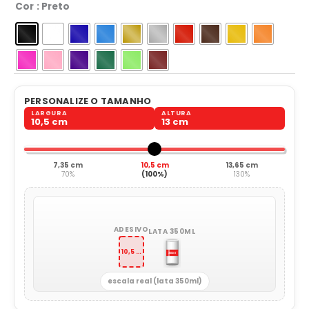
Cor
: Preto
PERSONALIZE O TAMANHO
LARGURA
ALTURA
10,5 cm
13 cm
7,35 cm
10,5 cm
13,65 cm
70%
(100%)
130%
ADESIVO
LATA 350ML
10,5 x 13 cm
escala real (lata 350ml)