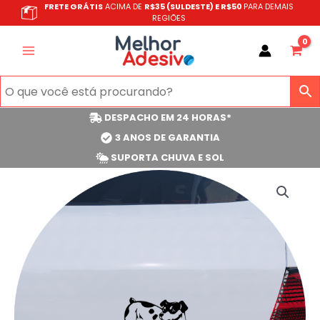
Ir
FRETE GRÁTIS
ACIMA DE
R$35 (SULDESTE) E R$50
PARA DEMAIS
REGIÕES
para
o
conteúdo
DESPACHO EM 24 HORAS*
3 ANOS DE GARANTIA
SUPORTA CHUVA E SOL