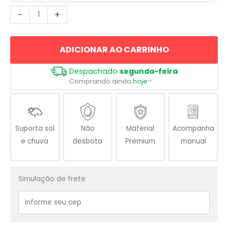
Cachorro
-
+
Fox
Paulistinha
ADICIONAR AO CARRINHO
Terrier
quantidade
Despachado
segunda-feira
Comprando ainda
hoje
**
Suporta sol
Não
Material
Acompanha
e chuva
desbota
Premium
manual
Simulação de frete