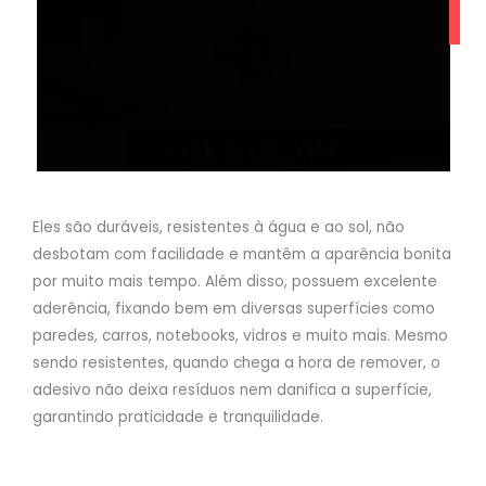
Eles são duráveis, resistentes à água e ao sol, não
desbotam com facilidade e mantêm a aparência bonita
por muito mais tempo. Além disso, possuem excelente
aderência, fixando bem em diversas superfícies como
paredes, carros, notebooks, vidros e muito mais. Mesmo
sendo resistentes, quando chega a hora de remover, o
adesivo não deixa resíduos nem danifica a superfície,
garantindo praticidade e tranquilidade.