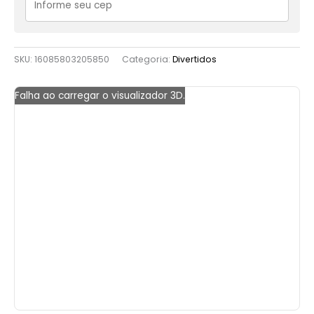
SKU:
16085803205850
Categoria:
Divertidos
Falha ao carregar o visualizador 3D.