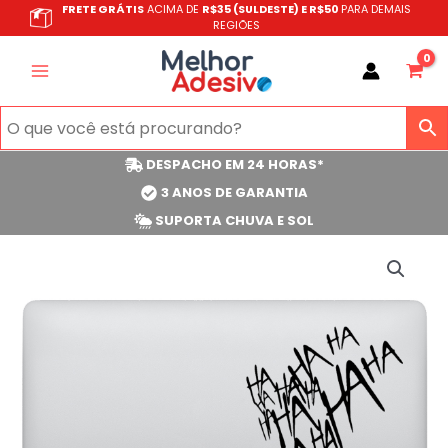
Ir
FRETE GRÁTIS
ACIMA DE
R$35 (SULDESTE) E R$50
PARA DEMAIS
REGIÕES
para
o
conteúdo
DESPACHO EM 24 HORAS*
3 ANOS DE GARANTIA
SUPORTA CHUVA E SOL