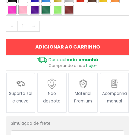
Ha
-
+
Ha
Ha
ADICIONAR AO CARRINHO
Hahaha
quantidade
Despachado
amanhã
Comprando ainda
hoje
**
Suporta sol
Não
Material
Acompanha
e chuva
desbota
Premium
manual
Simulação de frete