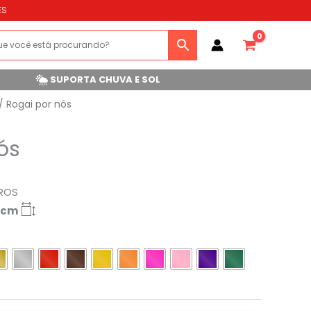
ES
SUPORTA CHUVA E SOL
/ Rogai por nós
ós
ROS
9cm