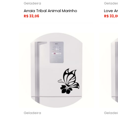
Geladeira
Geladei
Arraia Tribal Animal Marinho
Love A
R$
33,06
R$
33,0
Geladeira
Geladei