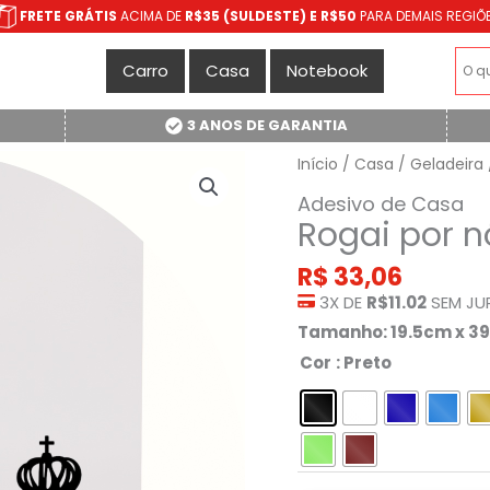
FRETE GRÁTIS
ACIMA DE
R$35 (SULDESTE) E R$50
PARA DEMAIS REGIÕ
Carro
Casa
Notebook
3 ANOS DE GARANTIA
Início
/
Casa
/
Geladeira
Adesivo de Casa
Rogai por n
R$
33,06
3X DE
R$11.02
SEM JU
Tamanho: 19.5cm x 3
Cor
: Preto