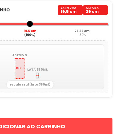
LARGURA
ALTURA
ANHO
19,5 cm
39 cm
19,5 cm
25,35 cm
(100%)
130%
ADESIVO
19,5 x 39 cm
LATA 350ML
escala real (lata 350ml)
DICIONAR AO CARRINHO