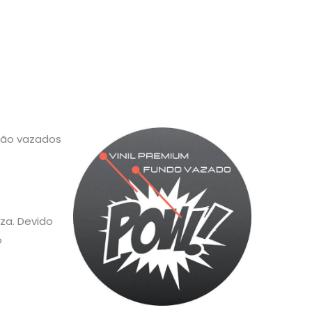
 são vazados
za. Devido
o