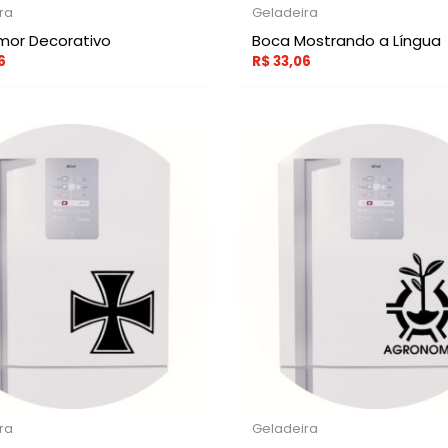
ra
Geladeira
mor Decorativo
Boca Mostrando a Língua
6
R$
33,06
ra
Geladeira