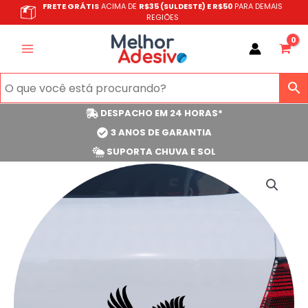
Ir
FRETE GRÁTIS
ACIMA DE
R$35 (SULDESTE) E R$50
PARA DEMAIS
REGIÕES
para
o
conteúdo
DESPACHO EM 24 HORAS*
3 ANOS DE GARANTIA
SUPORTA CHUVA E SOL