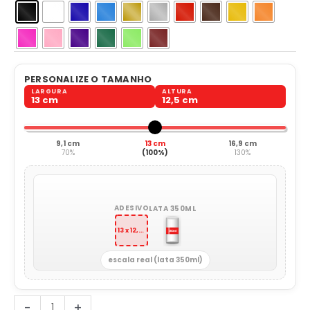
PERSONALIZE O TAMANHO
LARGURA
ALTURA
13 cm
12,5 cm
9,1 cm
13 cm
16,9 cm
70%
(100%)
130%
ADESIVO
LATA 350ML
13 x 12,5 cm
escala real (lata 350ml)
Águia
-
+