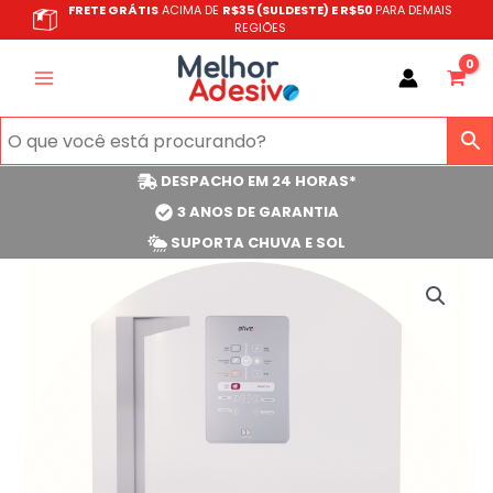
Ir
FRETE GRÁTIS
ACIMA DE
R$35 (SULDESTE) E R$50
PARA DEMAIS
REGIÕES
para
o
conteúdo
DESPACHO EM 24 HORAS*
3 ANOS DE GARANTIA
SUPORTA CHUVA E SOL