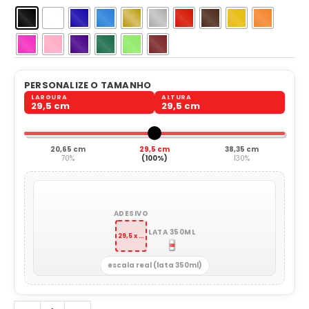
PERSONALIZE O TAMANHO
LARGURA
ALTURA
29,5 cm
29,5 cm
20,65 cm
29,5 cm
38,35 cm
70%
(100%)
130%
ADESIVO
LATA 350ML
29,5 x 29,5 cm
escala real (lata 350ml)
Louca