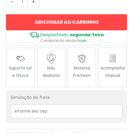
-
+
dos
Gatos
ADICIONAR AO CARRINHO
Crazy
Cat
Despachado
segunda-feira
Lady
Comprando ainda
hoje
**
quantidade
Suporta sol
Não
Material
Acompanha
e chuva
desbota
Premium
manual
Simulação de frete