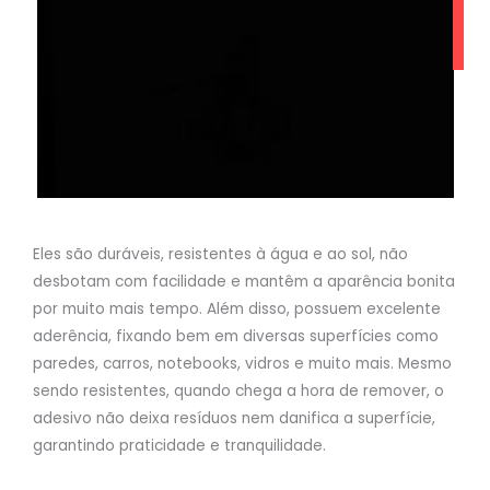
Eles são duráveis, resistentes à água e ao sol, não
desbotam com facilidade e mantêm a aparência bonita
por muito mais tempo. Além disso, possuem excelente
aderência, fixando bem em diversas superfícies como
paredes, carros, notebooks, vidros e muito mais. Mesmo
sendo resistentes, quando chega a hora de remover, o
adesivo não deixa resíduos nem danifica a superfície,
garantindo praticidade e tranquilidade.