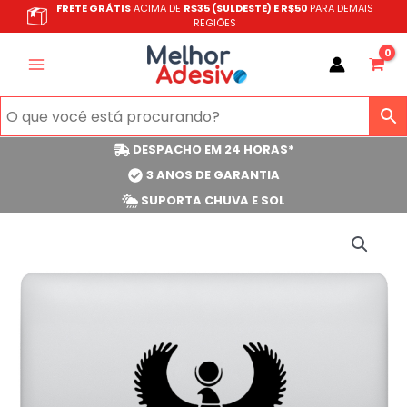
Ir
FRETE GRÁTIS
ACIMA DE
R$35 (SULDESTE) E R$50
PARA DEMAIS
REGIÕES
para
o
conteúdo
DESPACHO EM 24 HORAS*
3 ANOS DE GARANTIA
SUPORTA CHUVA E SOL