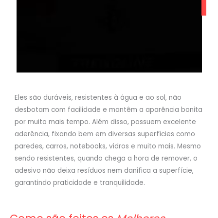
Eles são duráveis, resistentes à água e ao sol, não
desbotam com facilidade e mantêm a aparência bonita
por muito mais tempo. Além disso, possuem excelente
aderência, fixando bem em diversas superfícies como
paredes, carros, notebooks, vidros e muito mais. Mesmo
sendo resistentes, quando chega a hora de remover, o
adesivo não deixa resíduos nem danifica a superfície,
garantindo praticidade e tranquilidade.