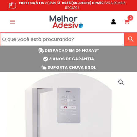
Ir
FRETE GRÁTIS
ACIMA DE
R$35 (SULDESTE) E R$50
PARA DEMAIS
REGIÕES
para
o
conteúdo
DESPACHO EM 24 HORAS*
3 ANOS DE GARANTIA
SUPORTA CHUVA E SOL