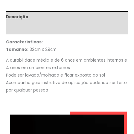
Descrição
Informação adicional
Características:
Tamanho:
32cm x 29cm
A durabilidade média é de 6 anos em ambientes internos e
4 anos em ambientes externos
Pode ser lavado/molhado e ficar exposto ao sol
Acompanha guia instrutivo de aplicação podendo ser feito
por qualquer pessoa