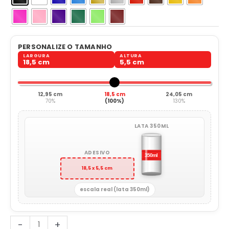
PERSONALIZE O TAMANHO
LARGURA
ALTURA
18,5 cm
5,5 cm
12,95 cm
18,5 cm
24,05 cm
70%
(100%)
130%
LATA 350ML
ADESIVO
18,5 x 5,5 cm
escala real (lata 350ml)
Muay
-
+