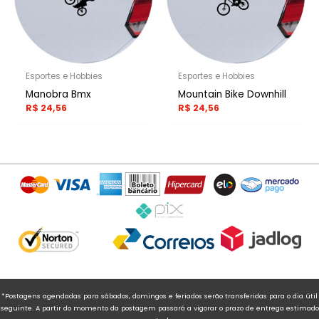
Esportes e Hobbies
Esportes e Hobbies
Manobra Bmx
Mountain Bike Downhill
R$
24,56
R$
24,56
*Postagens agendadas para sábados, domingos e feriados serão transferidas para o dia útil
seguinte. A partir do momento da postagem passará a vigorar o prazo de entrega estimado