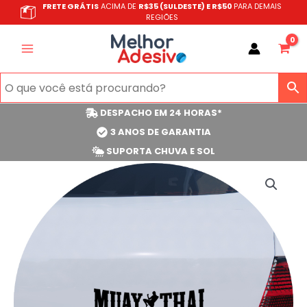
Ir
FRETE GRÁTIS
ACIMA DE
R$35 (SULDESTE) E R$50
PARA DEMAIS
REGIÕES
para
o
conteúdo
DESPACHO EM 24 HORAS*
3 ANOS DE GARANTIA
SUPORTA CHUVA E SOL