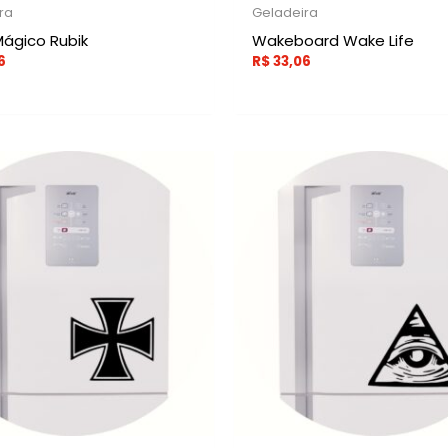
ra
Geladeira
ágico Rubik
Wakeboard Wake Life
6
R$
33,06