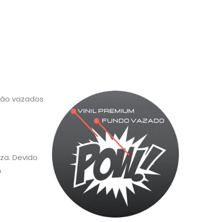
 são vazados
za. Devido
o