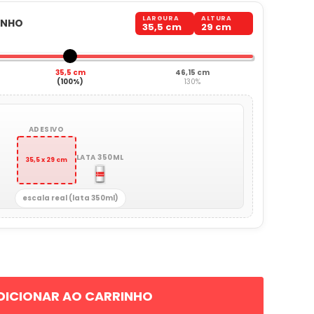
LARGURA
ALTURA
ANHO
35,5 cm
29 cm
35,5 cm
46,15 cm
(100%)
130%
ADESIVO
LATA 350ML
35,5 x 29 cm
escala real (lata 350ml)
DICIONAR AO CARRINHO