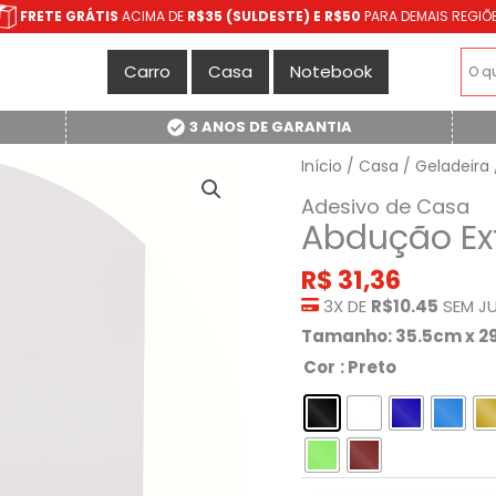
FRETE GRÁTIS
ACIMA DE
R$35 (SULDESTE) E R$50
PARA DEMAIS REGIÕ
Carro
Casa
Notebook
3 ANOS DE GARANTIA
Início
/
Casa
/
Geladeira
Adesivo de Casa
Abdução Ext
R$
31,36
3X DE
R$10.45
SEM J
Tamanho: 35.5cm x 
Cor
: Preto