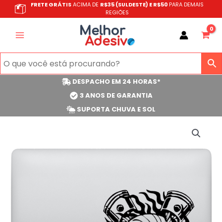
Ir
FRETE GRÁTIS
ACIMA DE
R$35 (SULDESTE) E R$50
PARA DEMAIS
REGIÕES
para
o
conteúdo
DESPACHO EM 24 HORAS*
3 ANOS DE GARANTIA
SUPORTA CHUVA E SOL