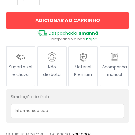
e
Pistão
ADICIONAR AO CARRINHO
Tuning
quantidade
Despachado
amanhã
Comprando ainda
hoje
**
Suporta sol
Não
Material
Acompanha
e chuva
desbota
Premium
manual
Simulação de frete
SKU:
16090131697630
Categoria:
Notebook