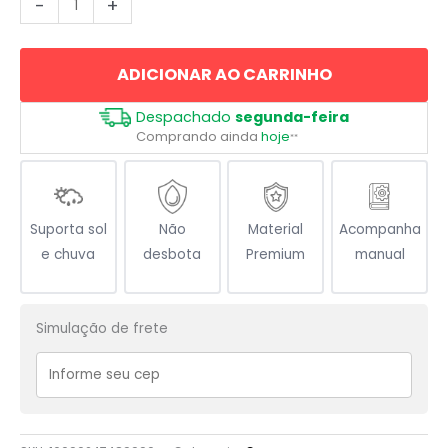
-
+
Animal
Australiano
ADICIONAR AO CARRINHO
Kangaroo
quantidade
Despachado
segunda-feira
Comprando ainda
hoje
**
Suporta sol
Não
Material
Acompanha
e chuva
desbota
Premium
manual
Simulação de frete