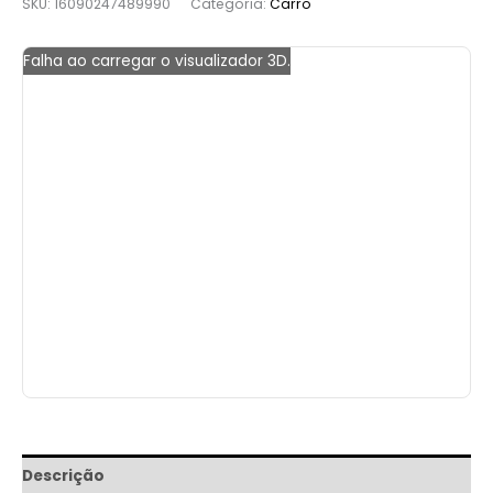
SKU:
16090247489990
Categoria:
Carro
Falha ao carregar o visualizador 3D.
Descrição