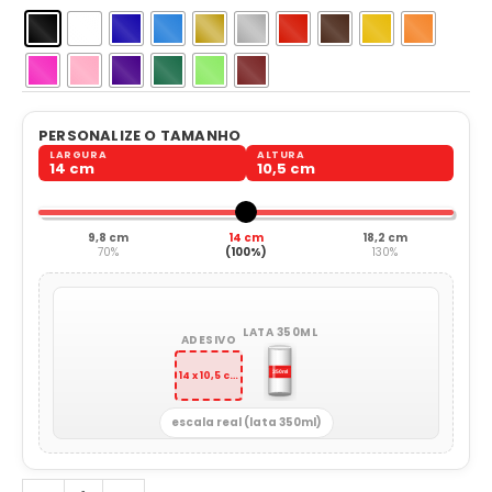
PERSONALIZE O TAMANHO
LARGURA
ALTURA
14 cm
10,5 cm
9,8 cm
14 cm
18,2 cm
70%
(100%)
130%
LATA 350ML
ADESIVO
14 x 10,5 cm
escala real (lata 350ml)
Canguru