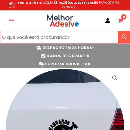
Ir
FRETE GRÁTIS
ACIMA DE
R$35 (SULDESTE) E R$50
PARA DEMAIS
REGIÕES
para
o
conteúdo
DESPACHO EM 24 HORAS*
3 ANOS DE GARANTIA
SUPORTA CHUVA E SOL