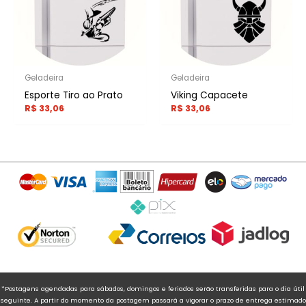
Geladeira
Geladeira
Esporte Tiro ao Prato
Viking Capacete
R$
33,06
R$
33,06
*Postagens agendadas para sábados, domingos e feriados serão transferidas para o dia útil
seguinte. A partir do momento da postagem passará a vigorar o prazo de entrega estimado