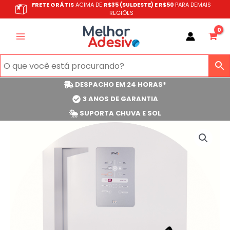
Ir
FRETE GRÁTIS
ACIMA DE
R$35 (SULDESTE) E R$50
PARA DEMAIS
REGIÕES
para
o
conteúdo
DESPACHO EM 24 HORAS*
3 ANOS DE GARANTIA
SUPORTA CHUVA E SOL