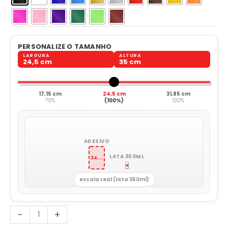
PERSONALIZE O TAMANHO
LARGURA
ALTURA
24,5 cm
35 cm
17,15 cm
24,5 cm
31,85 cm
70%
(100%)
130%
ADESIVO
LATA 350ML
24,5 x 35 cm
escala real (lata 350ml)
Cachorro
-
+
Pinscher