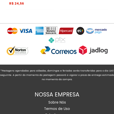
R$
24,56
*Postagens agendadas para sábados, domingos e feriados serão transferidas para o dia útil
seguinte. A partir do momento da postagem passará a vigorar o prazo de entrega estimado
no momento da compra.
NOSSA EMPRESA
Sobre Nós
Termos de Uso