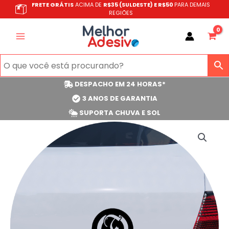
Ir
FRETE GRÁTIS
ACIMA DE
R$35 (SULDESTE) E R$50
PARA DEMAIS
REGIÕES
para
o
conteúdo
DESPACHO EM 24 HORAS*
3 ANOS DE GARANTIA
SUPORTA CHUVA E SOL