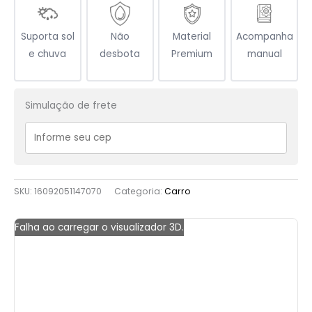
Suporta sol
Não
Material
Acompanha
e chuva
desbota
Premium
manual
Simulação de frete
SKU:
16092051147070
Categoria:
Carro
Falha ao carregar o visualizador 3D.