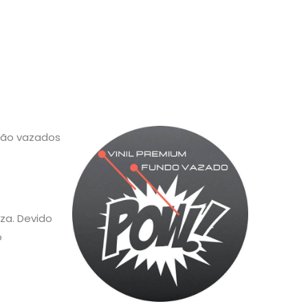
 são vazados
za. Devido
o