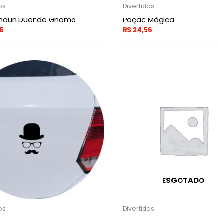
os
Divertidos
chaun Duende Gnomo
Poção Mágica
6
R$
24,56
ESGOTADO
os
Divertidos