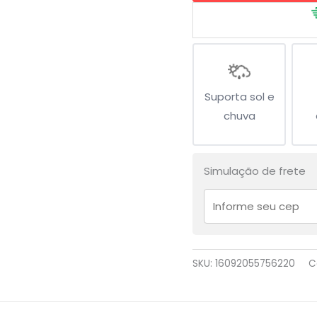
de
Vida
quantidade
Suporta sol e
chuva
Simulação de frete
SKU:
16092055756220
C