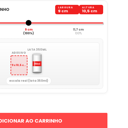
LARGURA
ALTURA
ANHO
9 cm
10,5 cm
9 cm
11,7 cm
(100%)
130%
LATA 350ML
ADESIVO
9 x 10,5 cm
escala real (lata 350ml)
DICIONAR AO CARRINHO