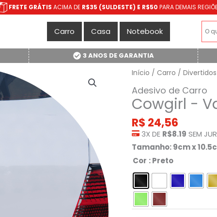
FRETE GRÁTIS
ACIMA DE
R$35 (SULDESTE) E R$50
PARA DEMAIS REGIÕ
Carro
Casa
Notebook
3 ANOS DE GARANTIA
Início
/
Carro
/
Divertidos
Adesivo de Carro
Cowgirl - V
R$
24,56
3X DE
R$8.19
SEM JU
Tamanho: 9cm x 10.5
Cor
: Preto