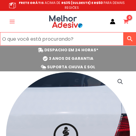
Ir
FRETE GRÁTIS
ACIMA DE
R$35 (SULDESTE) E R$50
PARA DEMAIS
REGIÕES
para
o
conteúdo
DESPACHO EM 24 HORAS*
3 ANOS DE GARANTIA
SUPORTA CHUVA E SOL