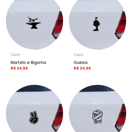
Carro
Carro
Martelo e Bigorna
Gueixa
R$
24,56
R$
24,56