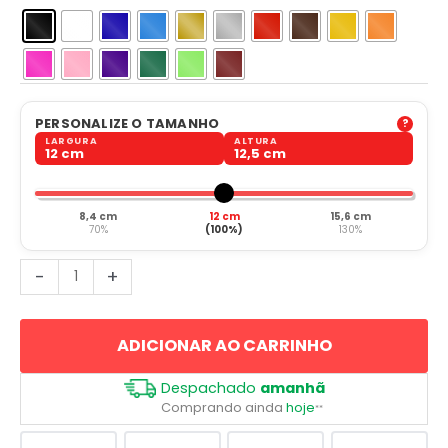
PERSONALIZE O TAMANHO
LARGURA
ALTURA
12 cm
12,5 cm
8,4 cm
12 cm
15,6 cm
70%
(100%)
130%
Odontologia
-
+
Profissão
Dentista
ADICIONAR AO CARRINHO
quantidade
Despachado
amanhã
Comprando ainda
hoje
**