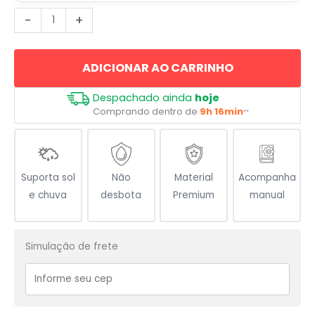
Profissão
-
+
Dentista
Odontologia
ADICIONAR AO CARRINHO
quantidade
Despachado ainda
hoje
Comprando dentro de
9h 16min
**
Suporta sol
Não
Material
Acompanha
e chuva
desbota
Premium
manual
Simulação de frete