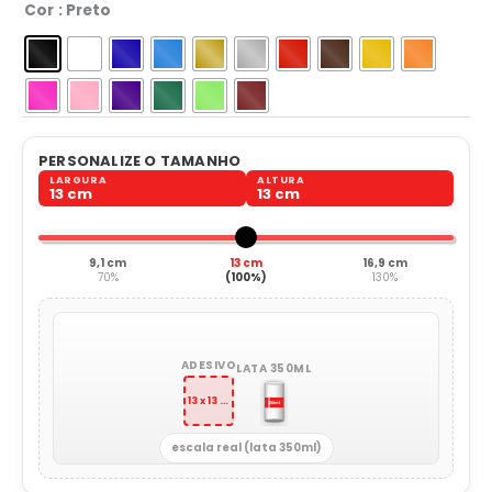
Cor
: Preto
PERSONALIZE O TAMANHO
LARGURA
ALTURA
13 cm
13 cm
9,1 cm
13 cm
16,9 cm
70%
(100%)
130%
ADESIVO
LATA 350ML
13 x 13 cm
escala real (lata 350ml)