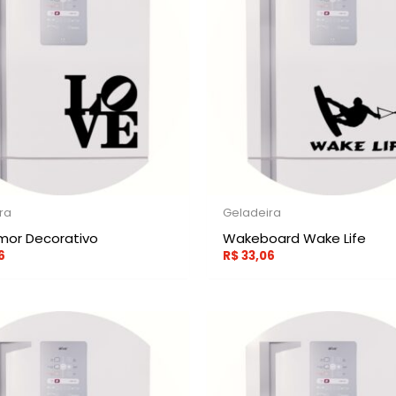
ra
Geladeira
mor Decorativo
Wakeboard Wake Life
6
R$
33,06