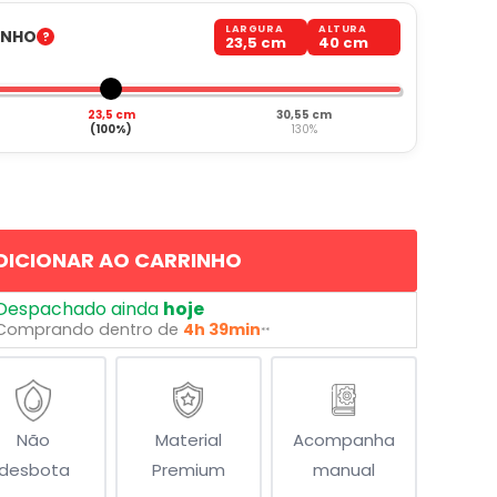
LARGURA
ALTURA
ANHO
23,5 cm
40 cm
23,5 cm
30,55 cm
(100%)
130%
DICIONAR AO CARRINHO
Despachado ainda
hoje
Comprando dentro de
4h 39min
**
Não
Material
Acompanha
desbota
Premium
manual