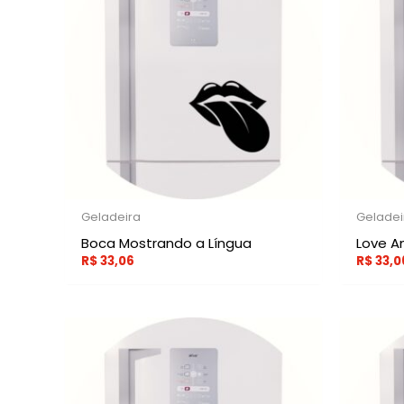
Geladeira
Geladei
Boca Mostrando a Língua
Love A
R$
33,06
R$
33,0