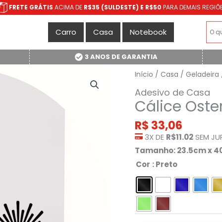
FRETE GRÁTIS
ACIMA DE
R$35 (SULDESTE) E R$50
PARA DEMAIS REGIÕ
Carro
Casa
Notebook
3 ANOS DE GARANTIA
Início
/
Casa
/
Geladeira
Adesivo de Casa
Cálice Oste
R$
33,06
3X DE
R$11.02
SEM JU
Tamanho: 23.5cm x 
Cor
: Preto