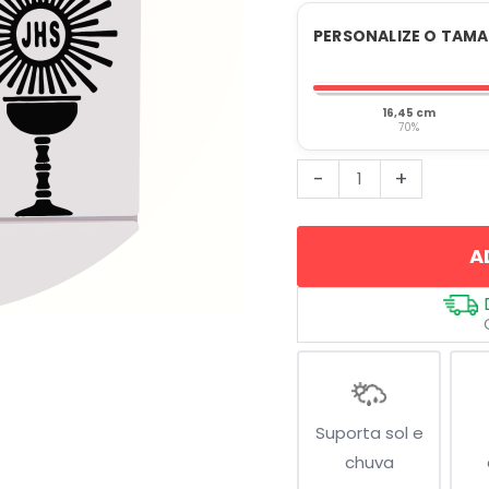
PERSONALIZE O TAM
16,45 cm
70%
Cálice
-
+
Ostensório
quantidade
A
Suporta sol e
chuva