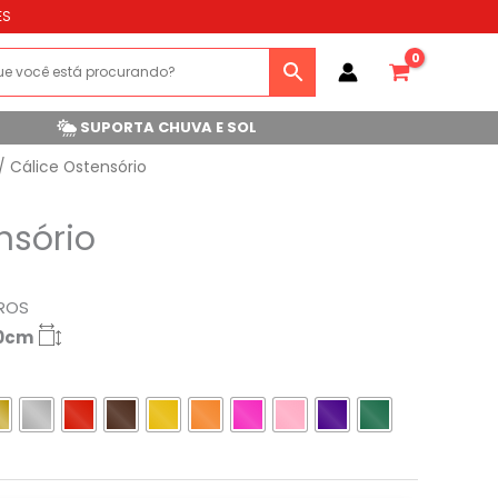
ES
SUPORTA CHUVA E SOL
/ Cálice Ostensório
nsório
ROS
40cm