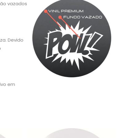
 são vazados
za. Devido
o
sivo em