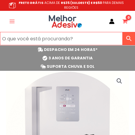
Ir
FRETE GRÁTIS
ACIMA DE
R$35 (SULDESTE) E R$50
PARA DEMAIS
REGIÕES
para
o
conteúdo
DESPACHO EM 24 HORAS*
3 ANOS DE GARANTIA
SUPORTA CHUVA E SOL