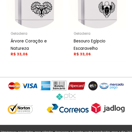
Geladeira
Geladeira
Árvore Coração e
Besouro Egípcio
Natureza
Escaravelho
R$
33,06
R$
33,06
*Postagens agendadas para sábados, domingos e feriados serão transferidas para o dia útil