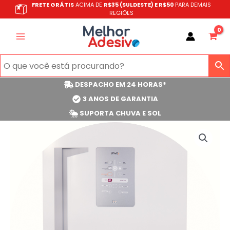
Ir
FRETE GRÁTIS
ACIMA DE
R$35 (SULDESTE) E R$50
PARA DEMAIS
REGIÕES
para
o
conteúdo
DESPACHO EM 24 HORAS*
3 ANOS DE GARANTIA
SUPORTA CHUVA E SOL