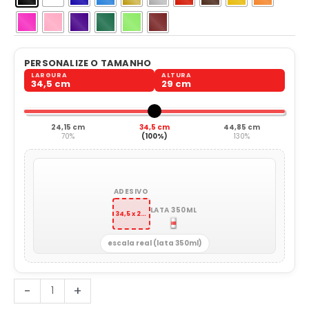
PERSONALIZE O TAMANHO
LARGURA
ALTURA
34,5 cm
29 cm
24,15 cm
34,5 cm
44,85 cm
70%
(100%)
130%
ADESIVO
LATA 350ML
34,5 x 29 cm
escala real (lata 350ml)
Mulher
-
+
Ginasta