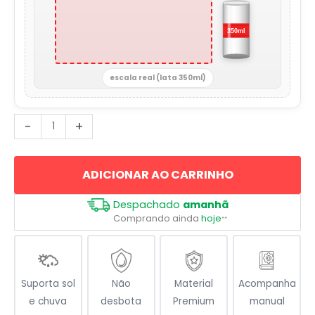
escala real (lata 350ml)
Cruz
-
+
Huguenote
Cristã
ADICIONAR AO CARRINHO
quantidade
Despachado
amanhã
Comprando ainda
hoje
**
Suporta sol
Não
Material
Acompanha
e chuva
desbota
Premium
manual