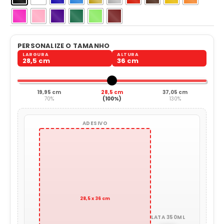
PERSONALIZE O TAMANHO
LARGURA
ALTURA
28,5 cm
36 cm
19,95 cm
28,5 cm
37,05 cm
70%
(100%)
130%
ADESIVO
28,5 x 36 cm
LATA 350ML