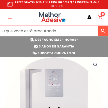
Ir
FRETE GRÁTIS
ACIMA DE
R$35 (SULDESTE) E R$50
PARA DEMAIS
REGIÕES
para
o
conteúdo
DESPACHO EM 24 HORAS*
3 ANOS DE GARANTIA
SUPORTA CHUVA E SOL