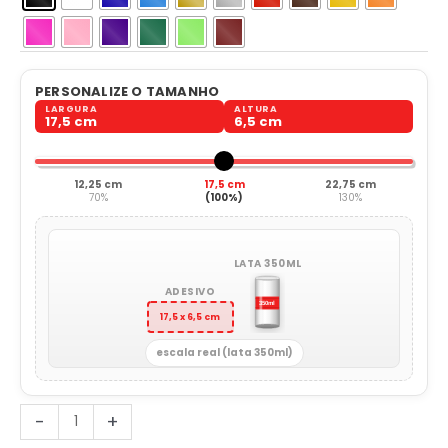
PERSONALIZE O TAMANHO
LARGURA
ALTURA
17,5 cm
6,5 cm
12,25 cm
17,5 cm
22,75 cm
70%
(100%)
130%
LATA 350ML
ADESIVO
17,5 x 6,5 cm
escala real (lata 350ml)
Evolução
-
+
Darwin