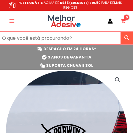
Ir
FRETE GRÁTIS
ACIMA DE
R$35 (SULDESTE) E R$50
PARA DEMAIS
REGIÕES
para
o
conteúdo
DESPACHO EM 24 HORAS*
3 ANOS DE GARANTIA
SUPORTA CHUVA E SOL