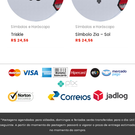
Símbolos e Horóscopo
Símbolos e Horóscopo
Triskle
Símbolo Zia – Sol
R$
24,56
R$
24,56
*Postagens agendadas para sábados, domingos e feriados serão transferidas para o dia útil
seguinte. A partir do momento da postagem passará a vigorar o prazo de entrega estimado
no momento da compra.