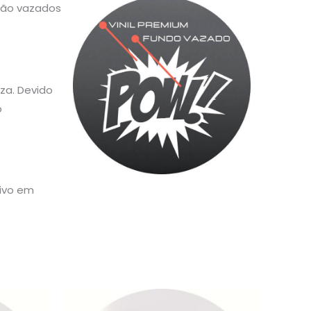
 são vazados
za. Devido
o
sivo em