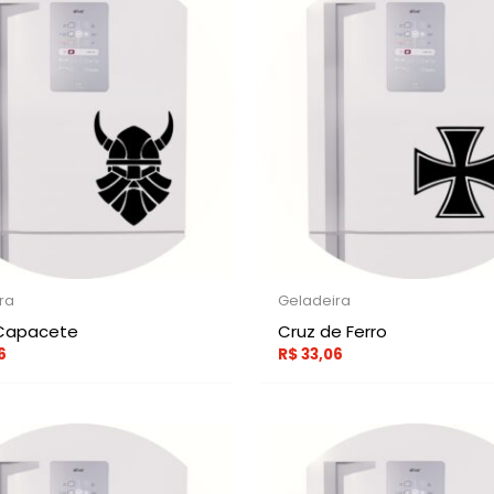
ra
Geladeira
 Capacete
Cruz de Ferro
6
R$
33,06