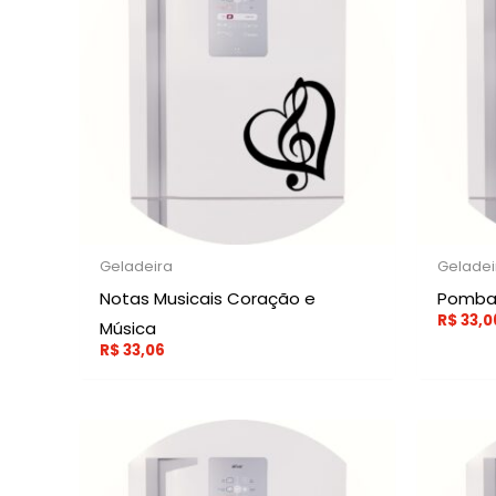
Geladeira
Geladei
Notas Musicais Coração e
Pomba 
R$
33,0
Música
R$
33,06