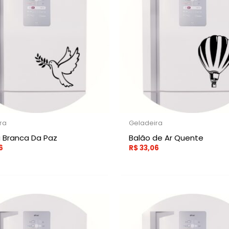
ra
Geladeira
Branca Da Paz
Balão de Ar Quente
6
R$
33,06