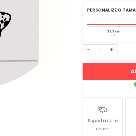
PERSONALIZE O TAM
27,3 cm
70%
Cachorro
-
+
Dálmata
quantidade
A
Suporta sol e
chuva