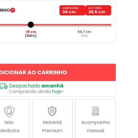
LARGURA
ALTURA
ANHO
39 cm
28,5 cm
39 cm
50,7 cm
(100%)
130%
DICIONAR AO CARRINHO
Despachado
amanhã
Comprando ainda
hoje
**
Não
Material
Acompanha
desbota
Premium
manual