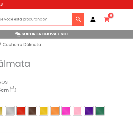
ES
SUPORTA CHUVA E SOL
/ Cachorro Dálmata
álmata
ROS
.5cm