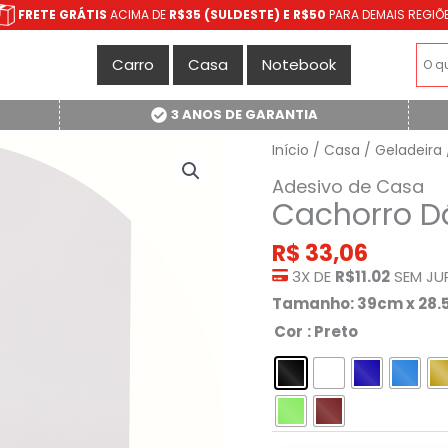
FRETE GRÁTIS
ACIMA DE
R$35 (SULDESTE) E R$50
PARA DEMAIS REGIÕ
Carro
Casa
Notebook
3 ANOS DE GARANTIA
Início
/
Casa
/
Geladeira
Adesivo de Casa
Cachorro D
R$
33,06
3X DE
R$11.02
SEM JU
Tamanho: 39cm x 28
Cor
: Preto