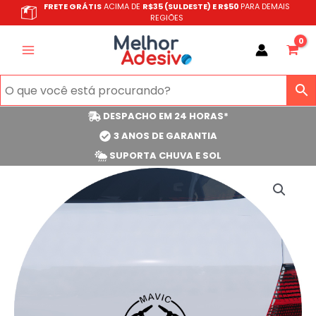
Ir
FRETE GRÁTIS
ACIMA DE
R$35 (SULDESTE) E R$50
PARA DEMAIS
REGIÕES
para
o
conteúdo
DESPACHO EM 24 HORAS*
3 ANOS DE GARANTIA
SUPORTA CHUVA E SOL