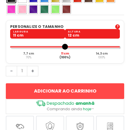
PERSONALIZE O TAMANHO
LARGURA
ALTURA
11 cm
12 cm
7,7 cm
11 cm
14,3 cm
70%
(100%)
130%
Piloto
-
+
de
Drone
ADICIONAR AO CARRINHO
Mavic
Dji
Despachado
amanhã
quantidade
Comprando ainda
hoje
**