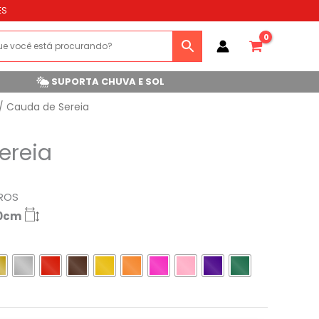
ES
SUPORTA CHUVA E SOL
/ Cauda de Sereia
ereia
ROS
40cm