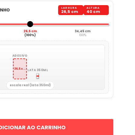
LARGURA
ALTURA
ANHO
26,5 cm
40 cm
26,5 cm
34,45 cm
(100%)
130%
ADESIVO
26,5 x 40 cm
LATA 350ML
escala real (lata 350ml)
DICIONAR AO CARRINHO