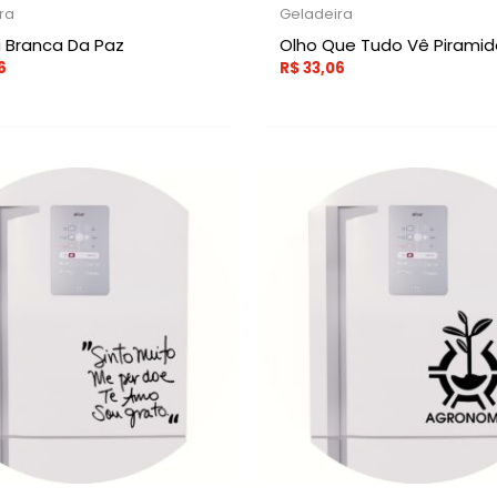
ra
Geladeira
Branca Da Paz
Olho Que Tudo Vê Piramid
6
R$
33,06