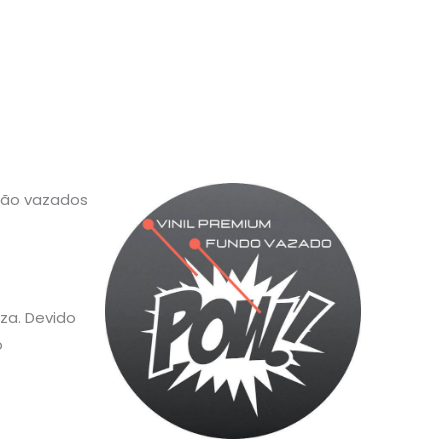
 são vazados
za. Devido
o