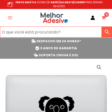
Ir
FRETE GRÁTIS
ACIMA DE
R$35 (SULDESTE) E R$50
PARA DEMAIS
REGIÕES
para
o
conteúdo
DESPACHO EM 24 HORAS*
3 ANOS DE GARANTIA
SUPORTA CHUVA E SOL