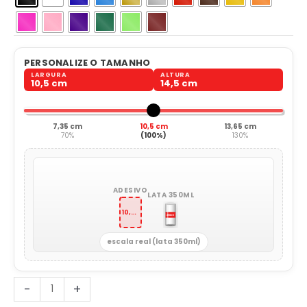
PERSONALIZE O TAMANHO
LARGURA
ALTURA
10,5 cm
14,5 cm
7,35 cm
10,5 cm
13,65 cm
70%
(100%)
130%
ADESIVO
LATA 350ML
10,5 x 14,5 cm
escala real (lata 350ml)
Coala
-
+
Bebê