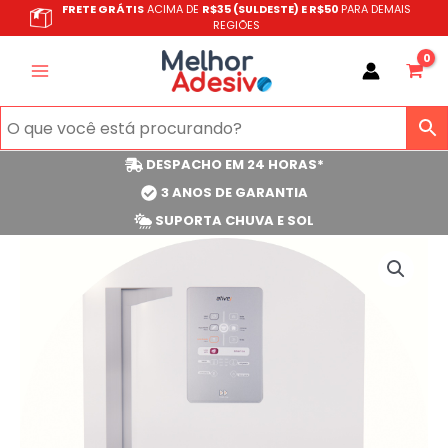
Ir
FRETE GRÁTIS
ACIMA DE
R$35 (SULDESTE) E R$50
PARA DEMAIS
REGIÕES
para
o
conteúdo
DESPACHO EM 24 HORAS*
3 ANOS DE GARANTIA
SUPORTA CHUVA E SOL