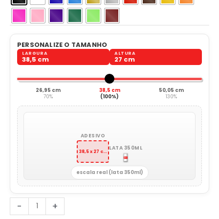
PERSONALIZE O TAMANHO
LARGURA
ALTURA
38,5 cm
27 cm
26,95 cm
38,5 cm
50,05 cm
70%
(100%)
130%
ADESIVO
LATA 350ML
38,5 x 27 cm
escala real (lata 350ml)
Beija-
-
+
flor