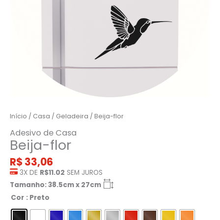
Início
/
Casa
/
Geladeira
/ Beija-flor
Adesivo de Casa
Beija-flor
R$
33,06
3X DE
R$11.02
SEM JUROS
Tamanho: 38.5cm x 27cm
Cor
: Preto