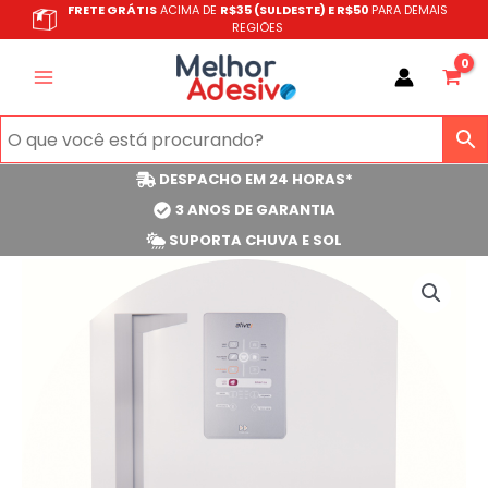
Ir
FRETE GRÁTIS
ACIMA DE
R$35 (SULDESTE) E R$50
PARA DEMAIS
REGIÕES
para
o
conteúdo
DESPACHO EM 24 HORAS*
3 ANOS DE GARANTIA
SUPORTA CHUVA E SOL