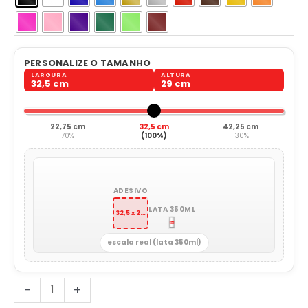
PERSONALIZE O TAMANHO
LARGURA
ALTURA
32,5 cm
29 cm
22,75 cm
32,5 cm
42,25 cm
70%
(100%)
130%
ADESIVO
LATA 350ML
32,5 x 29 cm
escala real (lata 350ml)
Cachorro
-
+
Mastiff