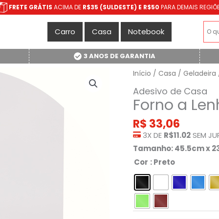
FRETE GRÁTIS
ACIMA DE
R$35 (SULDESTE) E R$50
PARA DEMAIS REGIÕ
Carro
Casa
Notebook
3 ANOS DE GARANTIA
Início
/
Casa
/
Geladeira
Adesivo de Casa
Forno a Len
R$
33,06
3X DE
R$11.02
SEM JU
Tamanho: 45.5cm x 
Cor
: Preto