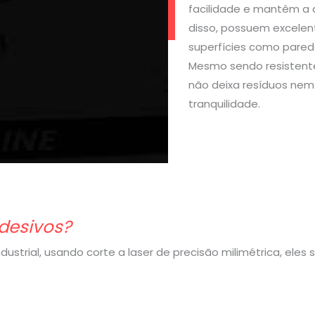
facilidade e mantêm a 
disso, possuem excelen
superfícies como parede
Mesmo sendo resistente
não deixa resíduos nem 
tranquilidade.
desivos?
strial, usando corte a laser de precisão milimétrica, eles