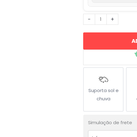
Forno
-
+
a
Lenha
A
quantidade
Suporta sol e
chuva
Simulação de frete