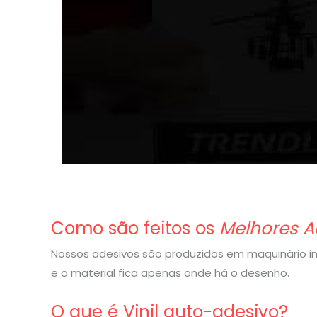
Como são feitos os
Melhores A
Nossos adesivos são produzidos em maquinário indu
e o material fica apenas onde há o desenho.
O que é Vinil auto-adesivo?