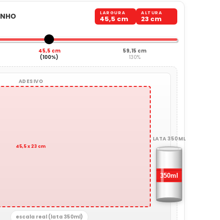
LARGURA
ALTURA
ANHO
45,5 cm
23 cm
45,5 cm
59,15 cm
(100%)
130%
ADESIVO
LATA 350ML
45,5 x 23 cm
escala real (lata 350ml)