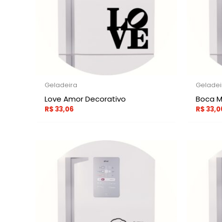
Geladeira
Geladei
Love Amor Decorativo
Boca M
R$
33,06
R$
33,0