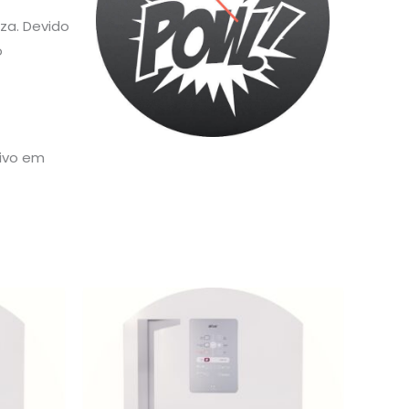
za. Devido
o
sivo em