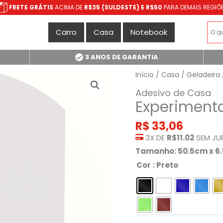
FRETE GRÁTIS
ACIMA DE
R$35 (SULDESTE) E R$50
PARA DEMAIS REGIÕ
Carro
Casa
Notebook
3 ANOS DE GARANTIA
Início
/
Casa
/
Geladeira
Adesivo de Casa
Experimenta
R$
33,06
3X DE
R$11.02
SEM JU
Tamanho: 50.5cm x 6
Cor
: Preto