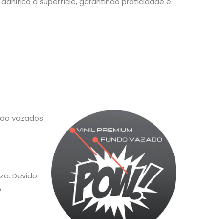
danifica a superfície, garantindo praticidade e
 são vazados
za. Devido
o