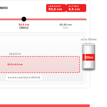
LARGURA
ALTURA
ANHO
50,5 cm
6,5 cm
50,5 cm
65,65 cm
(100%)
130%
LATA 350ML
ADESIVO
50,5 x 6,5 cm
escala real (lata 350ml)