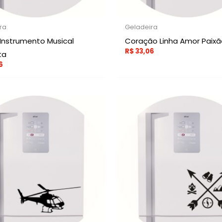
ra
Geladeira
 Instrumento Musical
Coração Linha Amor Paixã
R$
33,06
ta
6