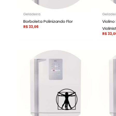
Geladeira
Geladei
Borboleta Polinizando Flor
Violino
R$
33,06
Violinis
R$
33,0