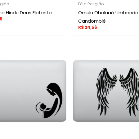
igião
Fé e Religião
a Hindu Deus Elefante
Omulu Obaluaê Umbanda
6
Candomblé
R$
24,56