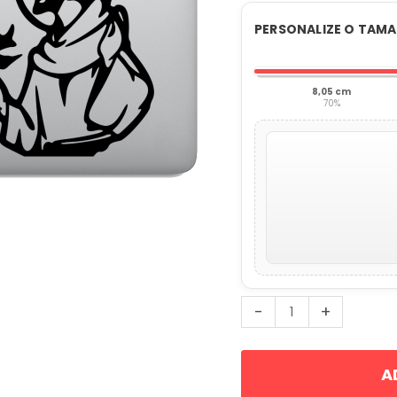
PERSONALIZE O TAM
8,05 cm
70%
São
-
+
Francisco
de
A
Assis