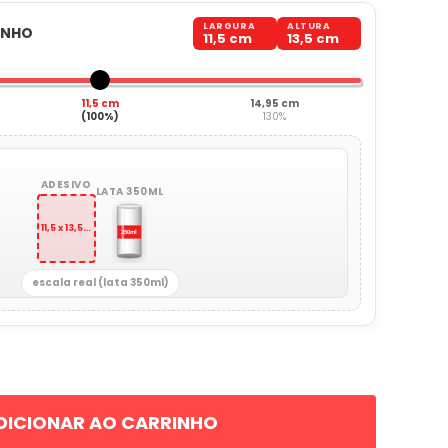
LARGURA
ALTURA
ANHO
11,5 cm
13,5 cm
11,5 cm
14,95 cm
(100%)
130%
ADESIVO
LATA 350ML
11,5 x 13,5 cm
escala real (lata 350ml)
DICIONAR AO CARRINHO