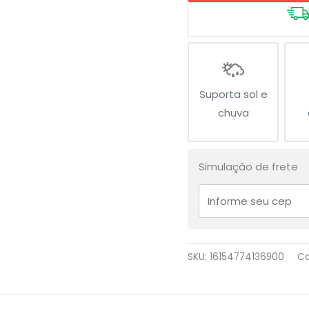
quantidade
Suporta sol e
chuva
Simulação de frete
SKU:
16154774136900
Ca