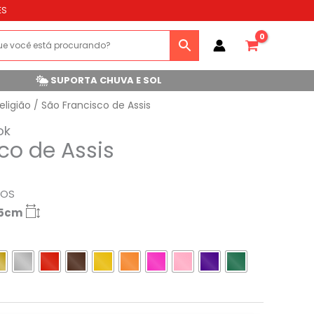
ES
SUPORTA CHUVA E SOL
eligião
/ São Francisco de Assis
ok
co de Assis
ROS
.5cm