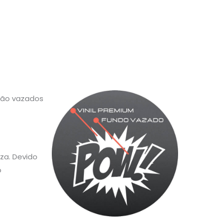
 são vazados
za. Devido
o