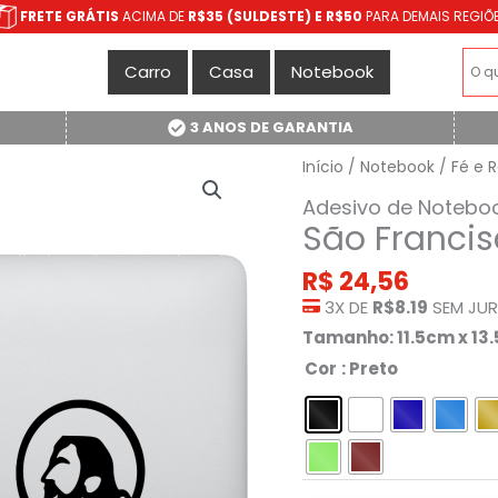
FRETE GRÁTIS
ACIMA DE
R$35 (SULDESTE) E R$50
PARA DEMAIS REGIÕ
Carro
Casa
Notebook
3 ANOS DE GARANTIA
Início
/
Notebook
/
Fé e R
Adesivo de Notebo
São Francis
R$
24,56
3X DE
R$8.19
SEM JU
Tamanho: 11.5cm x 13
Cor
: Preto