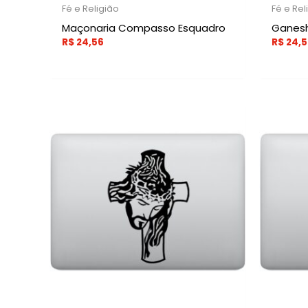
Fé e Religião
Fé e Rel
Maçonaria Compasso Esquadro
Ganesh
R$
24,56
R$
24,5